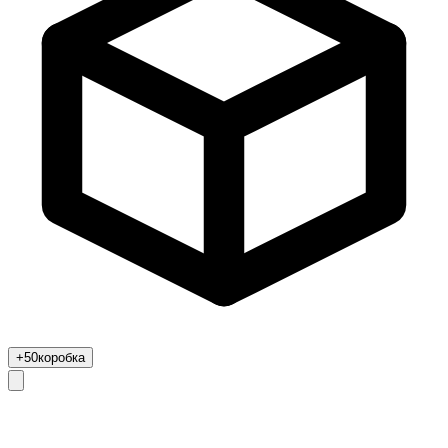
+50
коробка