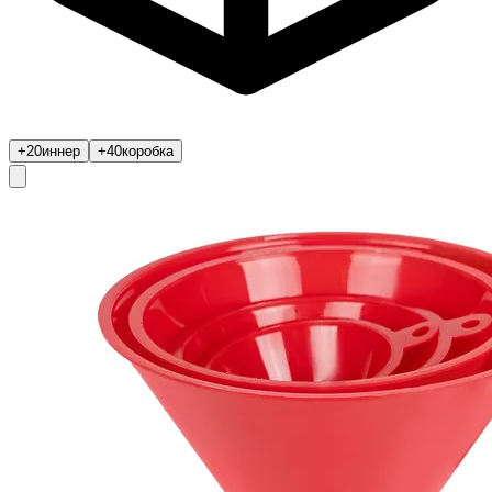
+20
иннер
+40
коробка