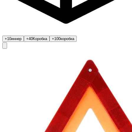
+10
иннер
+40
Коробка
+100
коробка