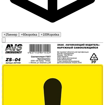
+25
иннер
+60
коробка
+100
Коробка