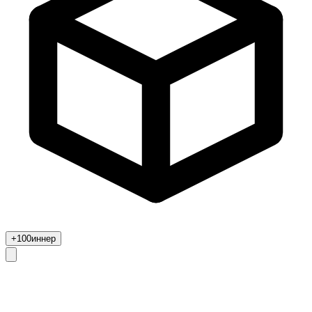
+100
иннер