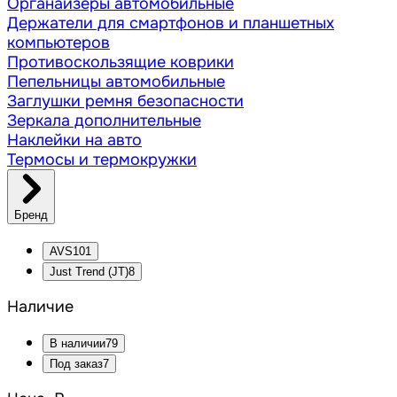
Органайзеры автомобильные
Держатели для смартфонов и планшетных
компьютеров
Противоскользящие коврики
Пепельницы автомобильные
Заглушки ремня безопасности
Зеркала дополнительные
Наклейки на авто
Термосы и термокружки
Бренд
AVS
101
Just Trend (JT)
8
Наличие
В наличии
79
Под заказ
7