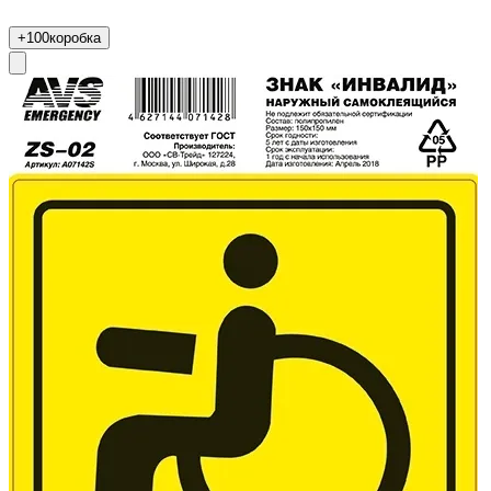
+100
коробка