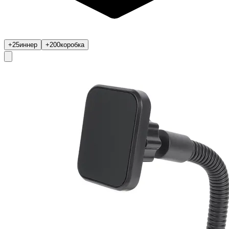
+25
иннер
+200
коробка