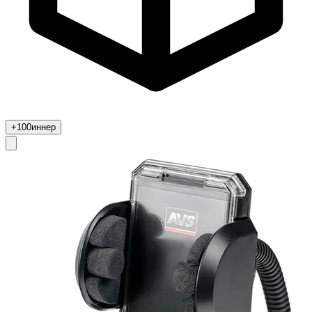
+100
иннер