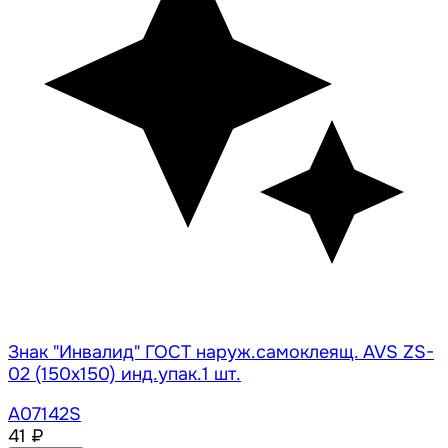
Знак "Инвалид" ГОСТ наруж.самоклеящ. AVS ZS-
02 (150x150) инд.упак.1 шт.
A07142S
41 ₽