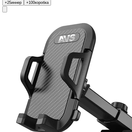
+25
иннер
+100
коробка