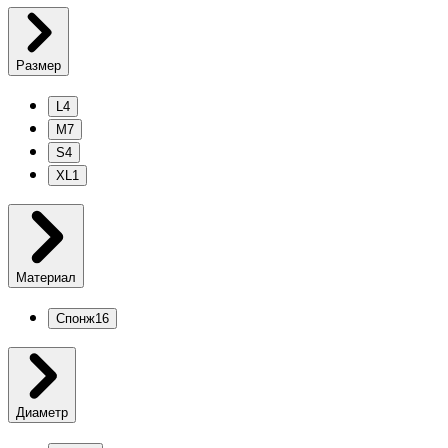
Размер
L
4
M
7
S
4
XL
1
Материал
Спонж
16
Диаметр