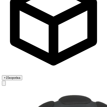
+15
коробка