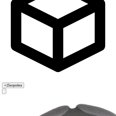
+15
коробка