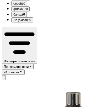
спрей
20
флакон
20
банка
26
Не указан
30
Фильтры и категории
По популярности
24 товаров