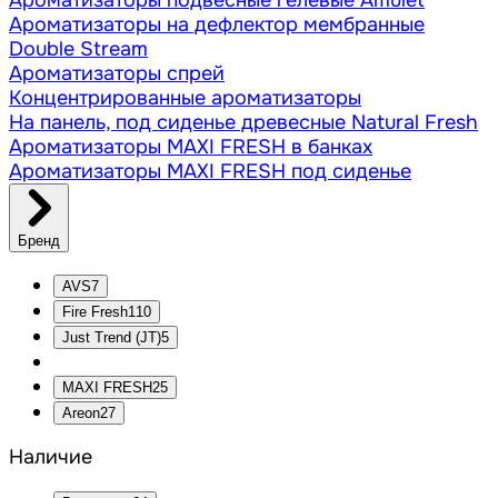
Ароматизаторы подвесные гелевые Amulet
Ароматизаторы на дефлектор мембранные
Double Stream
Ароматизаторы спрей
Концентрированные ароматизаторы
На панель, под сиденье древесные Natural Fresh
Ароматизаторы MAXI FRESH в банках
Ароматизаторы MAXI FRESH под сиденье
Бренд
AVS
7
Fire Fresh
110
Just Trend (JT)
5
MAXI FRESH
25
Areon
27
Наличие