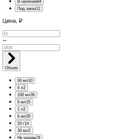
В наличии
84
Под заказ
12
Цена, ₽
—
Объем
50 мл
10
5 л
2
100 мл
35
5 мл
15
1 л
2
6 мл
20
20 г
14
30 мл
2
Не указан
74