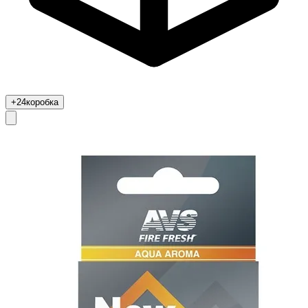
+24
коробка