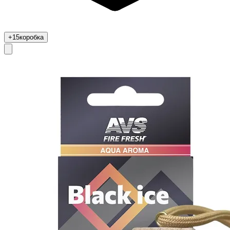
+15
коробка