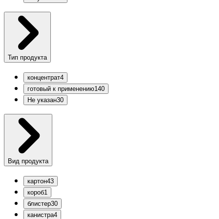
Тип продукта
концентрат
4
готовый к применению
140
Не указан
30
Вид продукта
картон
43
короб
1
блистер
30
канистра
4