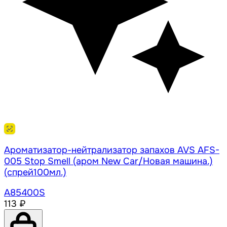
Ароматизатор-нейтрализатор запахов AVS AFS-
005 Stop Smell (аром New Car/Новая машина.)
(спрей100мл.)
A85400S
113 ₽