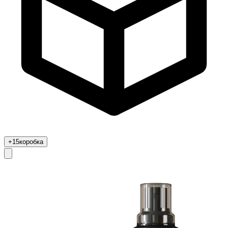
+15
коробка