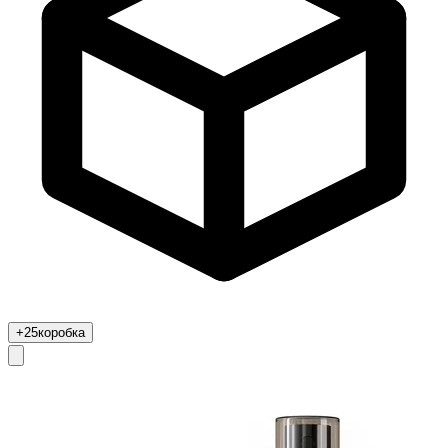
+25
коробка