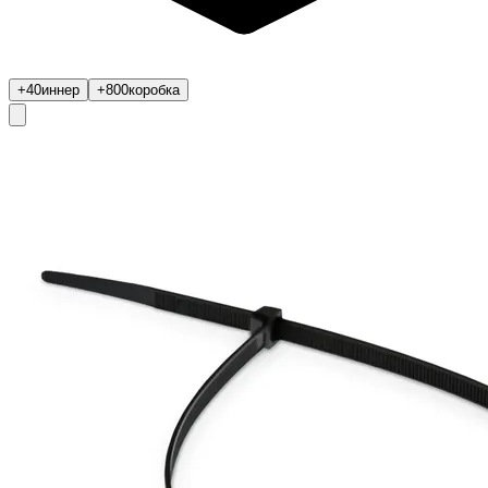
+40
иннер
+800
коробка