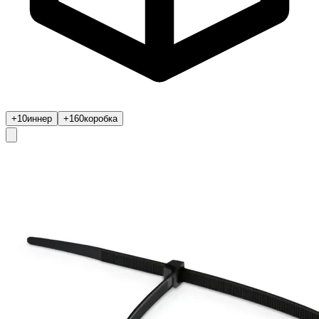
+10
иннер
+160
коробка