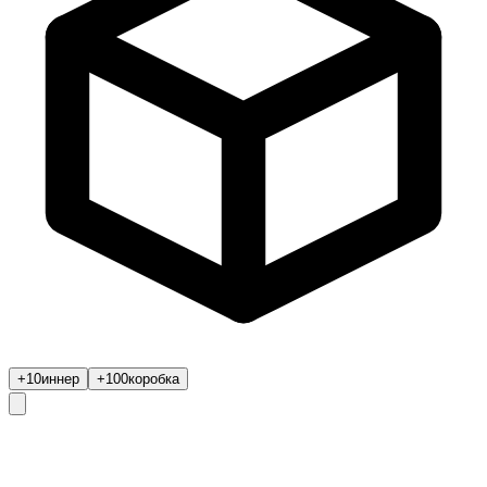
+10
иннер
+100
коробка