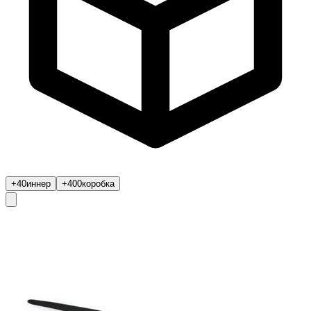
+40
иннер
+400
коробка