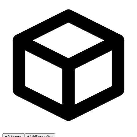
+40
иннер
+1440
коробка