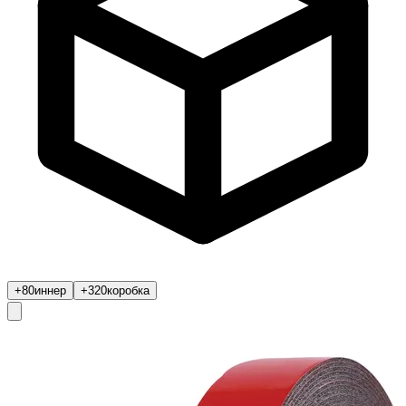
+80
иннер
+320
коробка