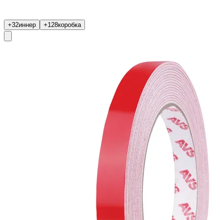
+32
иннер
+128
коробка