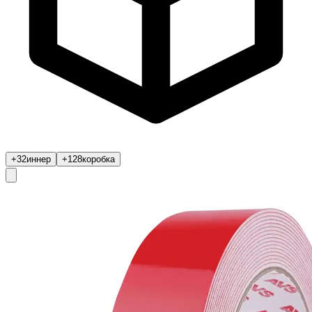
+32
иннер
+128
коробка