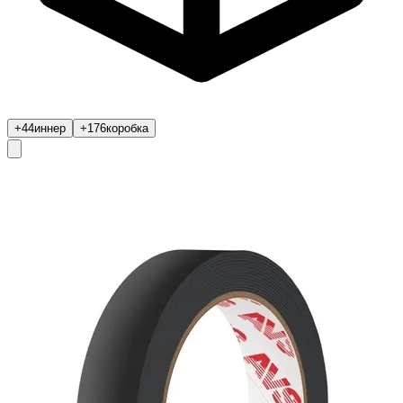
+44
иннер
+176
коробка