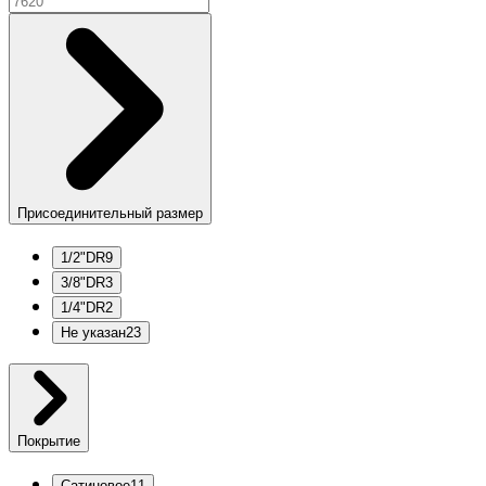
Присоединительный размер
1/2"DR
9
3/8"DR
3
1/4"DR
2
Не указан
23
Покрытие
Сатиновое
11