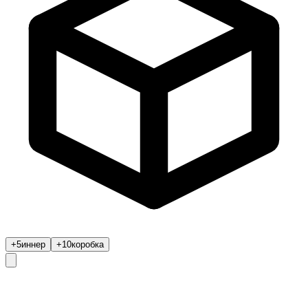
+5
иннер
+10
коробка