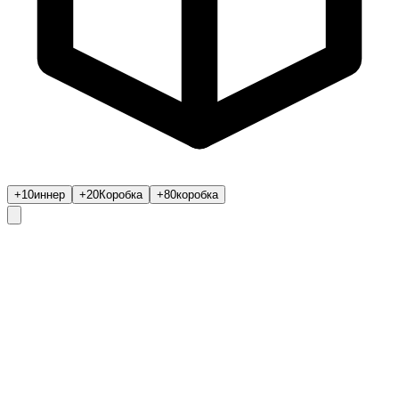
+10
иннер
+20
Коробка
+80
коробка