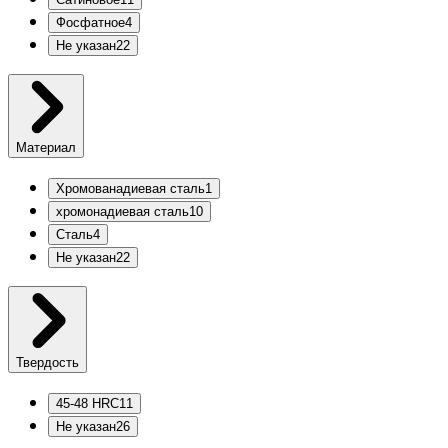
Фосфатное
4
Не указан
22
Материал
Хромованадиевая сталь
1
хромонадиевая сталь
10
Сталь
4
Не указан
22
Твердость
45-48 HRC
11
Не указан
26