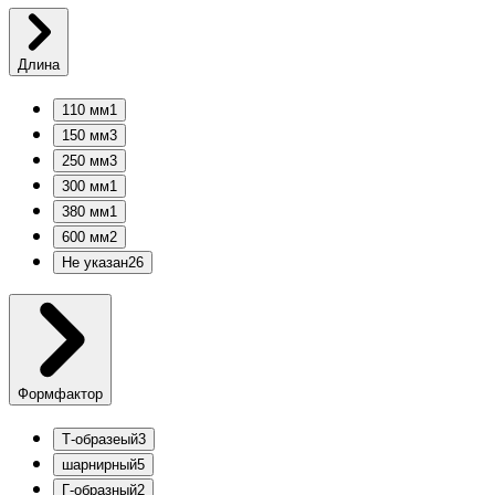
Длина
110 мм
1
150 мм
3
250 мм
3
300 мм
1
380 мм
1
600 мм
2
Не указан
26
Формфактор
Т-образеый
3
шарнирный
5
Г-образный
2