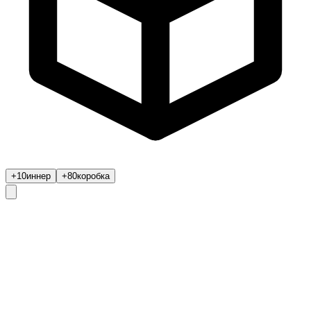
+10
иннер
+80
коробка