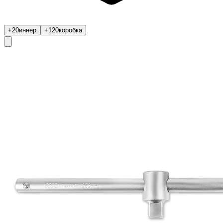
+20
иннер
+120
коробка