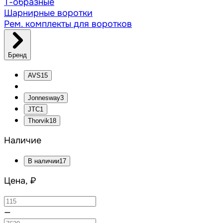
Т-образные
Шарнирные воротки
Рем. комплекты для воротков
Бренд
AVS
15
Jonnesway
3
JTC
1
Thorvik
18
Наличие
В наличии
17
Цена, ₽
—