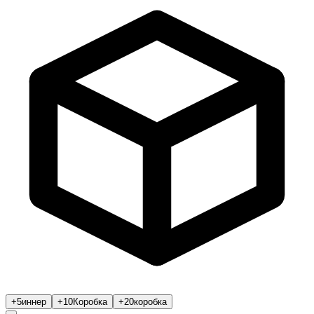
+5
иннер
+10
Коробка
+20
коробка