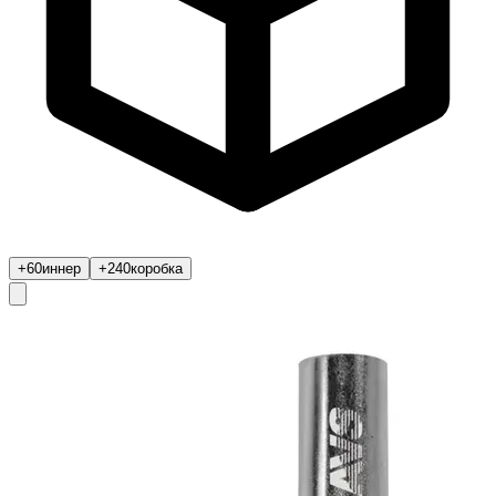
+60
иннер
+240
коробка