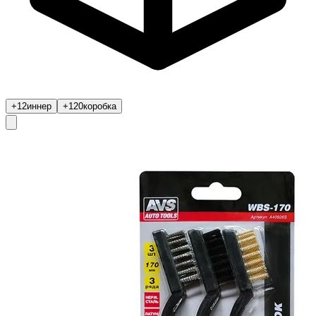
+12
иннер
+120
коробка