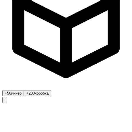
+50
иннер
+200
коробка