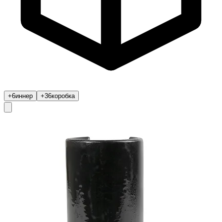
+6
иннер
+36
коробка