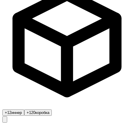
+12
иннер
+120
коробка