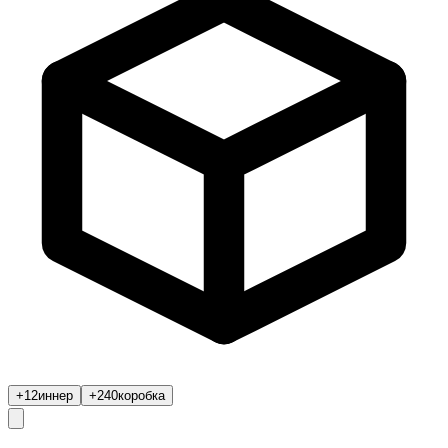
+12
иннер
+240
коробка