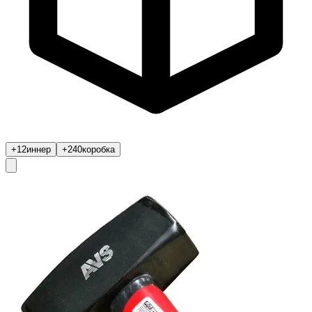
+12
иннер
+240
коробка