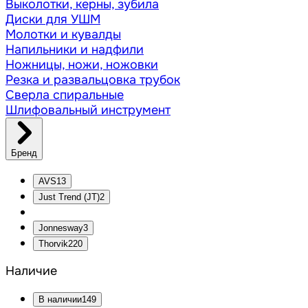
Выколотки, керны, зубила
Диски для УШМ
Молотки и кувалды
Напильники и надфили
Ножницы, ножи, ножовки
Резка и развальцовка трубок
Сверла спиральные
Шлифовальный инструмент
Бренд
AVS
13
Just Trend (JT)
2
Jonnesway
3
Thorvik
220
Наличие
В наличии
149