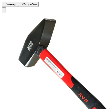
+6
иннер
+24
коробка