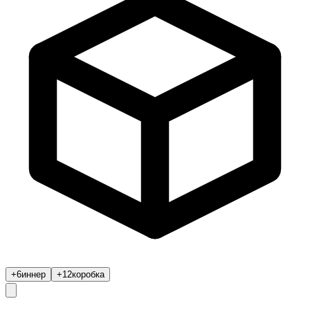
+6
иннер
+12
коробка