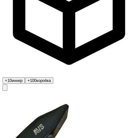
+10
иннер
+100
коробка