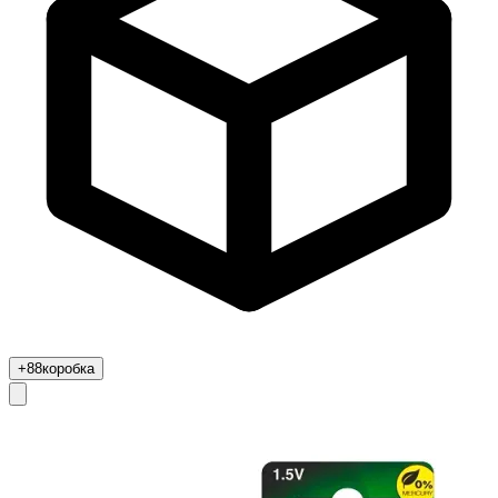
+88
коробка