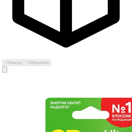
+25
иннер
+500
коробка