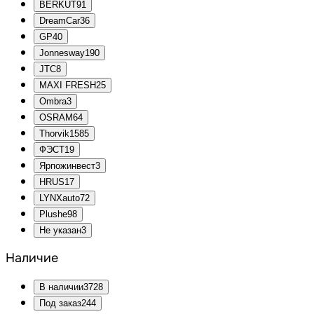
BERKUT
91
DreamCar
36
GP
40
Jonnesway
190
JTC
8
MAXI FRESH
25
Ombra
3
OSRAM
64
Thorvik
1585
ФЭСТ
19
Ярпожинвест
3
HRUS
17
LYNXauto
72
Plushe
98
Не указан
3
Наличие
В наличии
3728
Под заказ
244