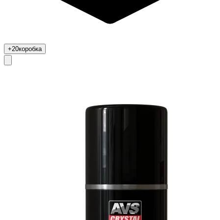
+20
коробка