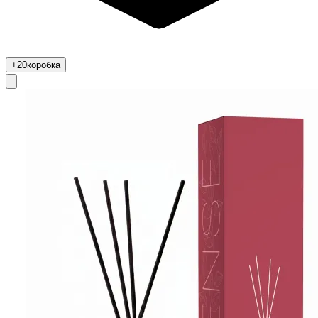
+20
коробка