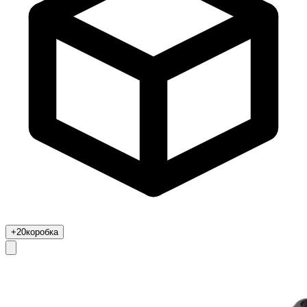
+20
коробка