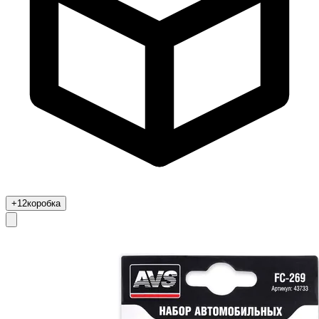
+12
коробка