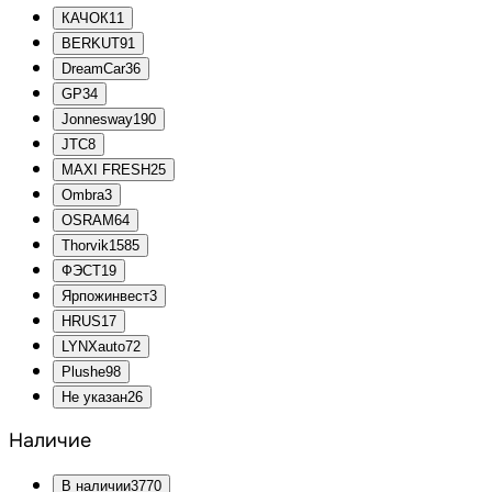
КАЧОК
11
BERKUT
91
DreamCar
36
GP
34
Jonnesway
190
JTC
8
MAXI FRESH
25
Ombra
3
OSRAM
64
Thorvik
1585
ФЭСТ
19
Ярпожинвест
3
HRUS
17
LYNXauto
72
Plushe
98
Не указан
26
Наличие
В наличии
3770