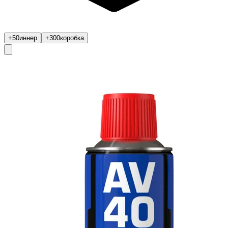
+50
иннер
+300
коробка