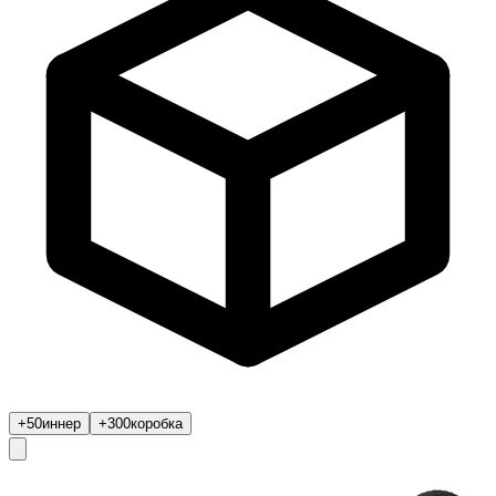
+50
иннер
+300
коробка