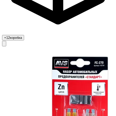
+12
коробка