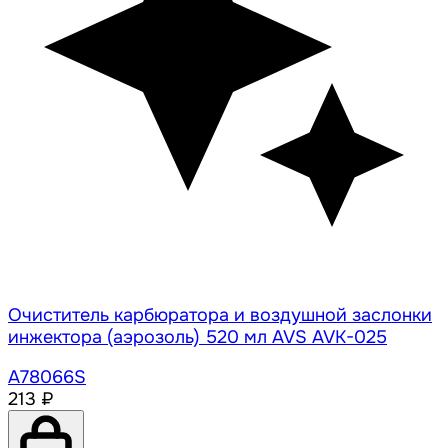
Очиститель карбюратора и воздушной заслонки
инжектора (аэрозоль) 520 мл AVS AVK-025
A78066S
213 ₽