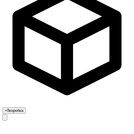
+8
коробка