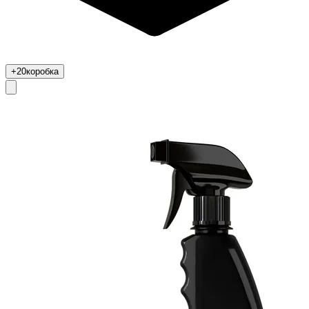
+20
коробка