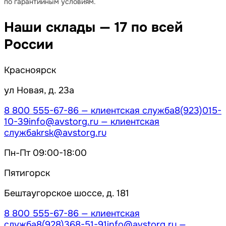
по гарантийным условиям.
Наши склады — 17 по всей
России
Красноярск
ул Новая, д. 23а
8 800 555-67-86
— клиентская служба
8(923)015-
10-39
info@avstorg.ru
— клиентская
служба
krsk@avstorg.ru
Пн-Пт 09:00-18:00
Пятигорск
Бештаугорское шоссе, д. 181
8 800 555-67-86
— клиентская
служба
8(928)368-51-91
info@avstorg.ru
—