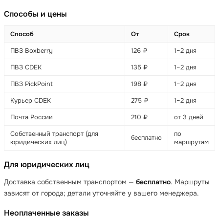
Способы и цены
Способ
От
Срок
ПВЗ Boxberry
126 ₽
1–2 дня
ПВЗ CDEK
135 ₽
1–2 дня
ПВЗ PickPoint
198 ₽
1–2 дня
Курьер CDEK
275 ₽
1–2 дня
Почта России
210 ₽
от 3 дней
Собственный транспорт (для
по
бесплатно
юридических лиц)
маршрутам
Для юридических лиц
Доставка собственным транспортом —
бесплатно
. Маршруты
зависят от города; детали уточняйте у вашего менеджера.
Неоплаченные заказы