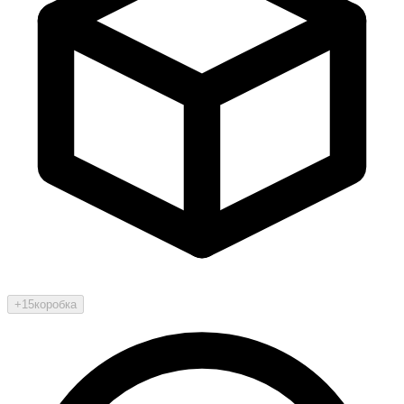
+15
коробка