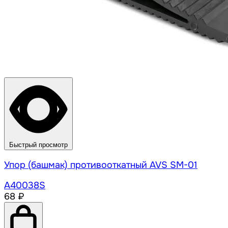
Быстрый просмотр
Упор (башмак) противооткатный AVS SM-01
A40038S
68 ₽