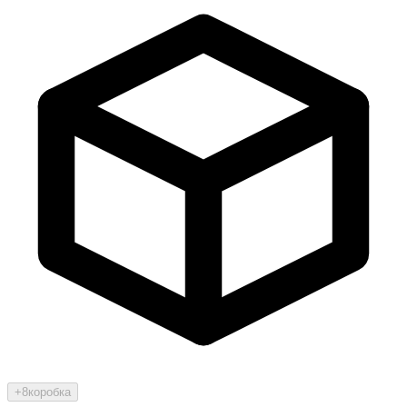
+8
коробка