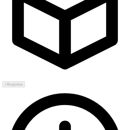
+8
коробка