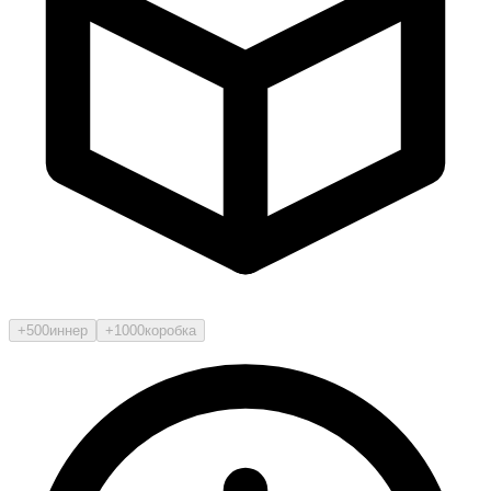
+500
иннер
+1000
коробка