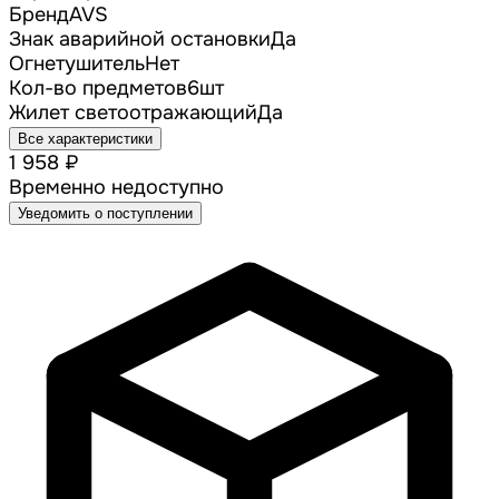
Бренд
AVS
Знак аварийной остановки
Да
Огнетушитель
Нет
Кол-во предметов
6шт
Жилет светоотражающий
Да
Все характеристики
1 958 ₽
Временно недоступно
Уведомить о поступлении