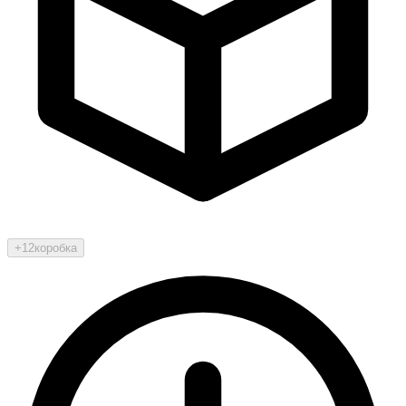
+12
коробка