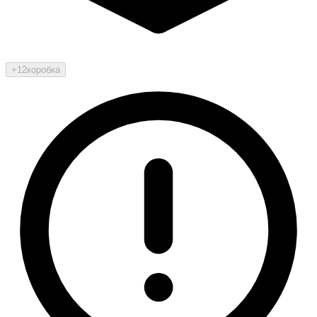
+12
коробка