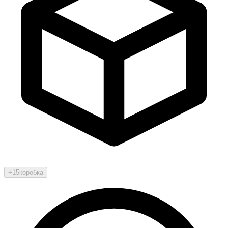
+15
коробка