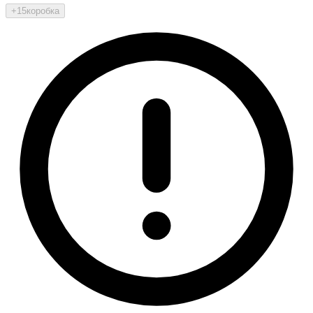
+15
коробка