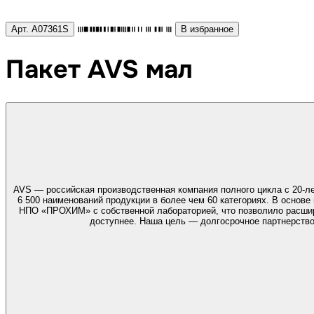
Арт. A07361S
В избранное
Пакет AVS мал
AVS — российская производственная компания полного цикла с 20-л
6 500 наименований продукции в более чем 60 категориях. В основе
НПО «ПРОХИМ» с собственной лабораторией, что позволило расширить ассортимент и обеспечить стабиль
доступнее. Наша цель — долгосрочное партнерство,