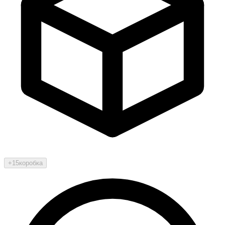
+15
коробка