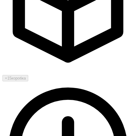
+15
коробка