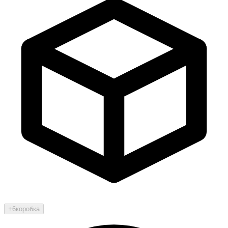
+6
коробка