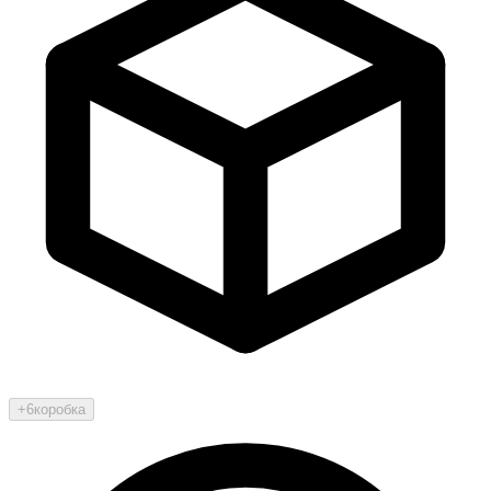
+6
коробка