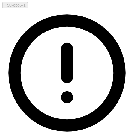
+50
коробка