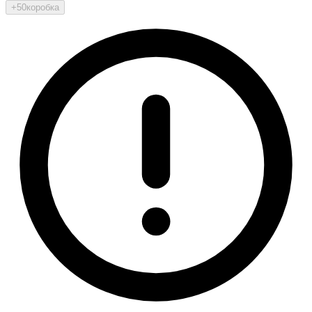
+50
коробка