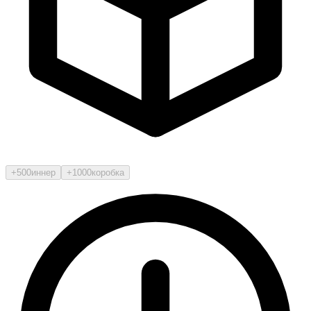
+500
иннер
+1000
коробка