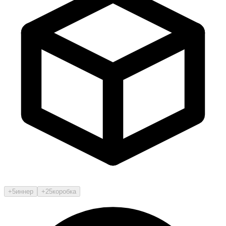
+5
иннер
+25
коробка