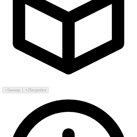
+5
иннер
+25
коробка