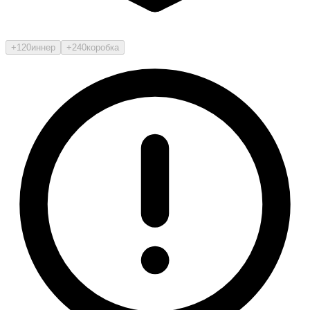
+120
иннер
+240
коробка