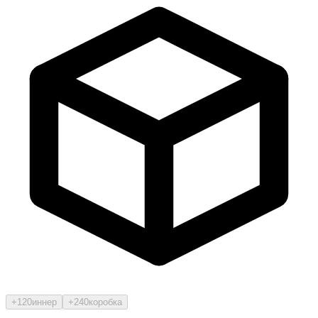
+120
иннер
+240
коробка