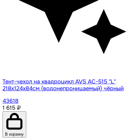
Тент-чехол на квадроцикл AVS AC-515 "L"
218х124х84см (водонепроницаемый) чёрный
43618
1 615 ₽
В корзину