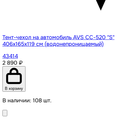
Тент-чехол на автомобиль AVS СС-520 "S"
406х165х119 см (водонепроницаемый)
43414
2 890 ₽
В корзину
В наличии: 108 шт.