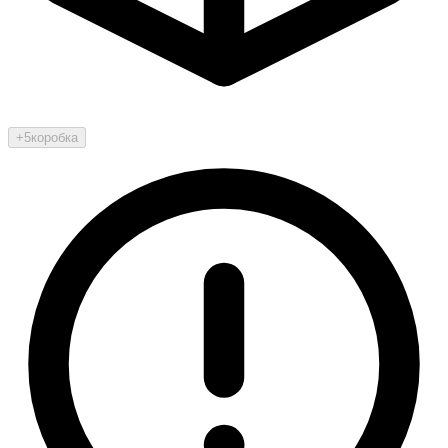
+5
коробка