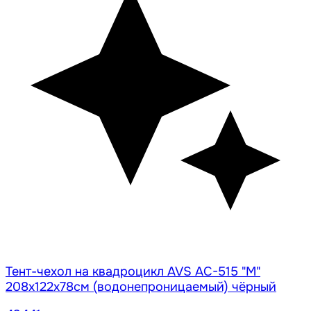
Тент-чехол на квадроцикл AVS AC-515 "M"
208х122х78см (водонепроницаемый) чёрный