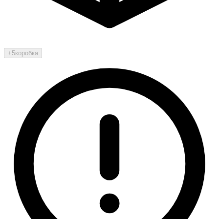
+5
коробка