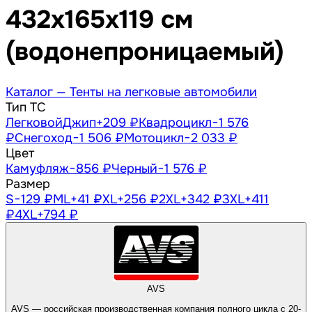
432х165х119 см
(водонепроницаемый)
Каталог —
Тенты на легковые автомобили
Тип ТС
Легковой
Джип
+209 ₽
Квадроцикл
−1 576
₽
Снегоход
−1 506 ₽
Мотоцикл
−2 033 ₽
Цвет
Камуфляж
−856 ₽
Черный
−1 576 ₽
Размер
S
−129 ₽
M
L
+41 ₽
XL
+256 ₽
2XL
+342 ₽
3XL
+411
₽
4XL
+794 ₽
AVS
AVS — российская производственная компания полного цикла с 20-