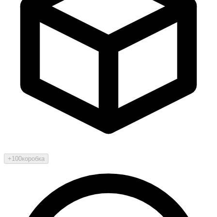
+100
коробка