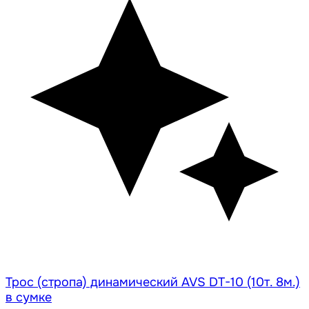
Трос (стропа) динамический AVS DT-10 (10т. 8м.)
в сумке