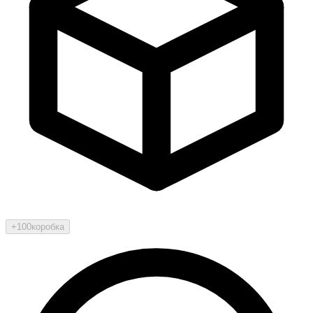
+100
коробка