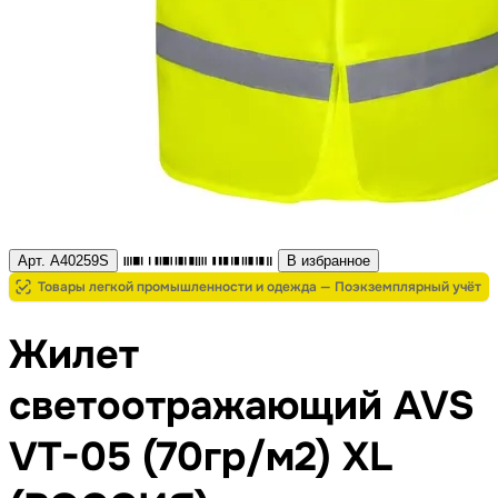
Арт. A40259S
В избранное
Товары легкой промышленности и одежда — Поэкземплярный учёт
Жилет
светоотражающий AVS
VT-05 (70гр/м2) XL