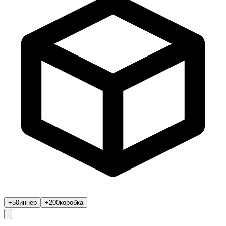
+50
иннер
+200
коробка