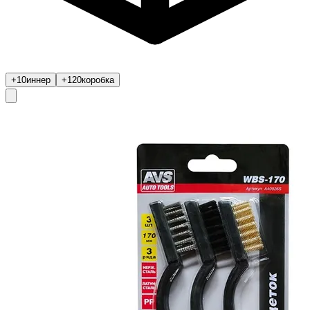
+10
иннер
+120
коробка