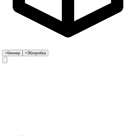
+6
иннер
+36
коробка