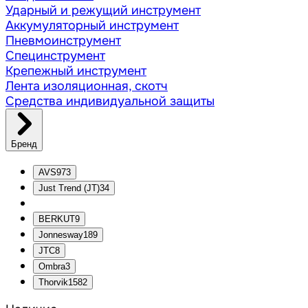
Ударный и режущий инструмент
Аккумуляторный инструмент
Пневмоинструмент
Специнструмент
Крепежный инструмент
Лента изоляционная, скотч
Средства индивидуальной защиты
Бренд
AVS
973
Just Trend (JT)
34
BERKUT
9
Jonnesway
189
JTC
8
Ombra
3
Thorvik
1582