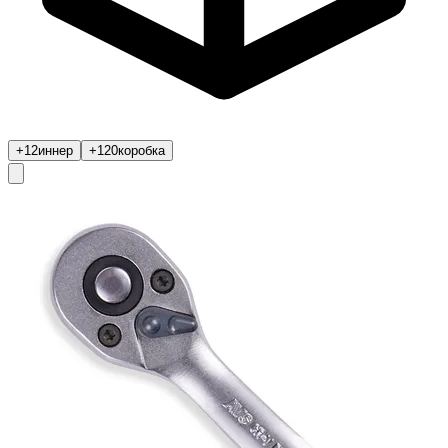
+12
иннер
+120
коробка