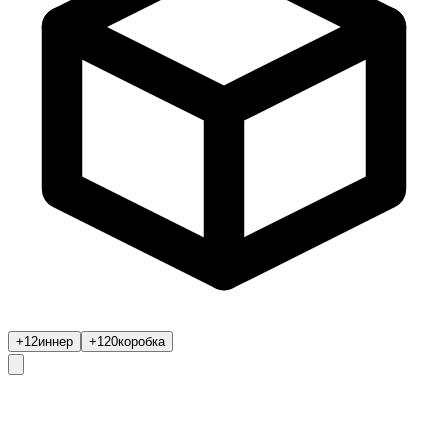
+12
иннер
+120
коробка