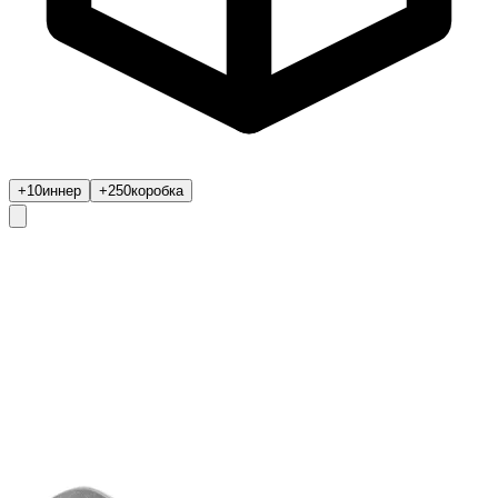
+10
иннер
+250
коробка