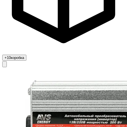
+10
коробка