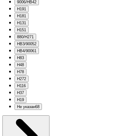
9006/HB4
2
H19
1
H18
1
H13
1
H15
1
880/H27
1
HB3/9005
2
HB4/9006
1
H8
3
H4
8
H7
8
H27
2
H11
6
H3
7
H1
9
Не указан
68