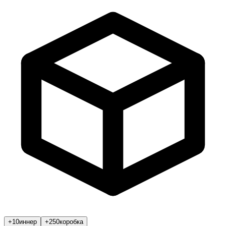
+10
иннер
+250
коробка