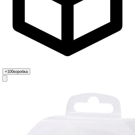
+100
коробка