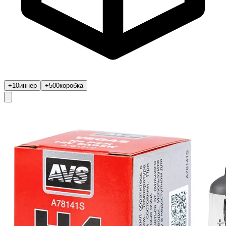
+10
иннер
+500
коробка