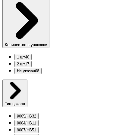
Количество в упаковке
1 шт
40
2 шт
17
Не указан
68
Тип цоколя
9005/HB3
2
9004/HB1
1
9007/HB5
1