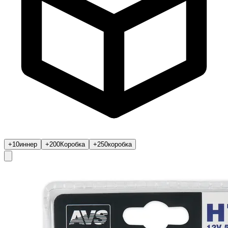
+10
иннер
+200
Коробка
+250
коробка