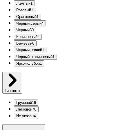
Желтый
1
Розовый
1
Оранжевый
1
Черный,серый
4
Черный
50
Коричневый
2
Бежевый
6
Черный, синий
1
Черный, коричневый
1
Ярко-голубой
1
Тип авто
Грузовой
16
Легковой
70
Не указан
4