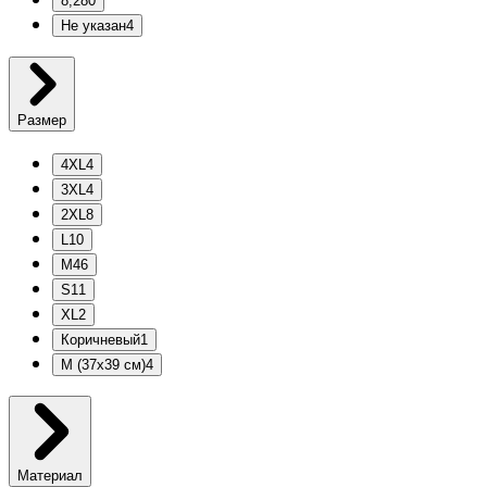
8,2
80
Не указан
4
Размер
4XL
4
3XL
4
2XL
8
L
10
M
46
S
11
XL
2
Коричневый
1
M (37х39 см)
4
Материал