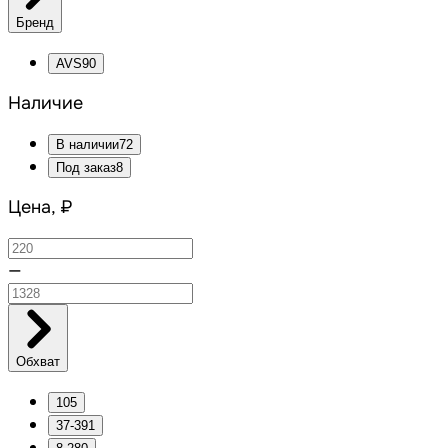
Бренд
AVS
90
Наличие
В наличии
72
Под заказ
8
Цена, ₽
—
Обхват
10
5
37-39
1