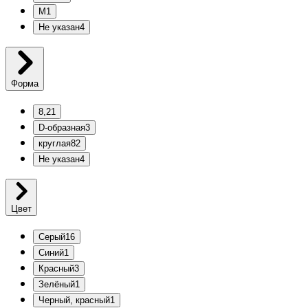
M
1
Не указан
4
Форма
8,2
1
D-образная
3
круглая
82
Не указан
4
Цвет
Серый
16
Синий
1
Красный
3
Зелёный
1
Черный, красный
1