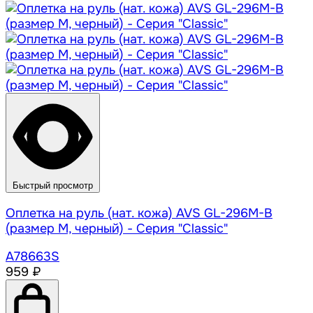
Быстрый просмотр
Оплетка на руль (нат. кожа) AVS GL-296M-B
(размер M, черный) - Серия "Classic"
A78663S
959 ₽