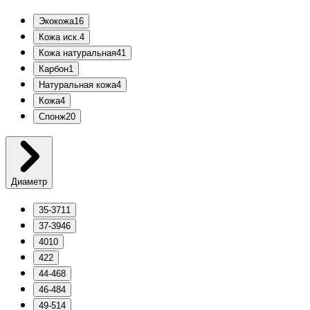
Экокожа
16
Кожа иск.
4
Кожа натуральная
41
Карбон
1
Натуральная кожа
4
Кожа
4
Спонж
20
Диаметр
35-37
11
37-39
46
40
10
42
2
44-46
8
46-48
4
49-51
4