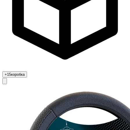
+15
коробка