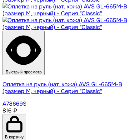
Быстрый просмотр
Оплетка на руль (нат. кожа) AVS GL-665M-B
(размер M, черный) - Серия "Classic"
A78669S
816 ₽
В корзину