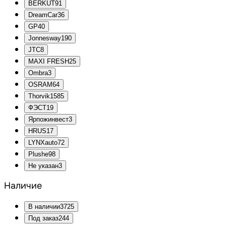
BERKUT
91
DreamCar
36
GP
40
Jonnesway
190
JTC
8
MAXI FRESH
25
Ombra
3
OSRAM
64
Thorvik
1585
ФЭСТ
19
Ярпожинвест
3
HRUS
17
LYNXauto
72
Plushe
98
Не указан
3
Наличие
В наличии
3725
Под заказ
244