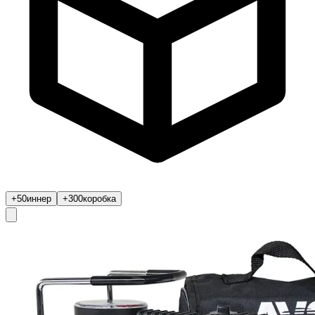
+50
иннер
+300
коробка