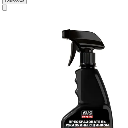
+20
коробка