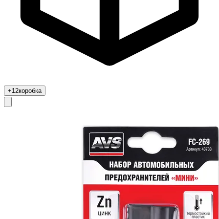
+12
коробка