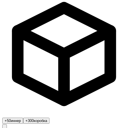
+50
иннер
+300
коробка