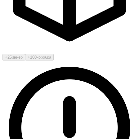
+25
иннер
+100
коробка