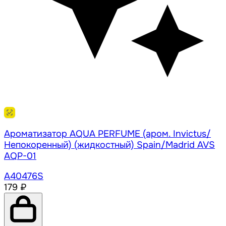
Ароматизатор AQUA PERFUME (аром. Invictus/
Непокоренный) (жидкостный) Spain/Madrid AVS
AQP-01
A40476S
179 ₽