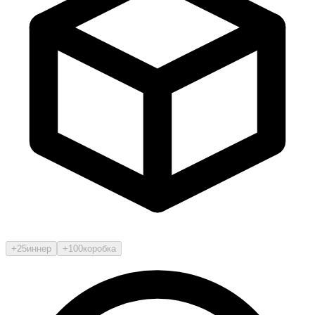
+25
иннер
+100
коробка