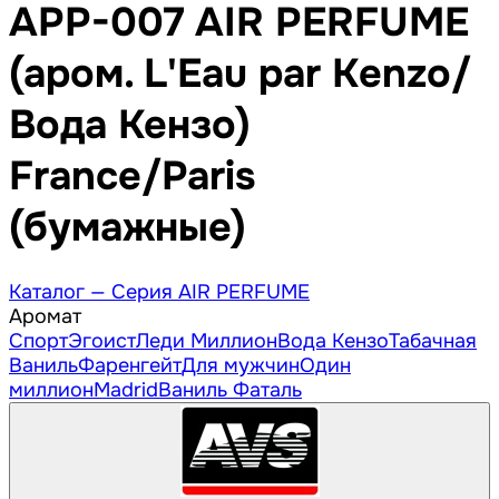
APP-007 AIR PERFUME
(аром. L'Eau par Kenzo/
Вода Кензо)
France/Paris
(бумажные)
Каталог —
Серия AIR PERFUME
Аромат
Спорт
Эгоист
Леди Миллион
Вода Кензо
Табачная
Ваниль
Фаренгейт
Для мужчин
Один
миллион
Madrid
Ваниль Фаталь