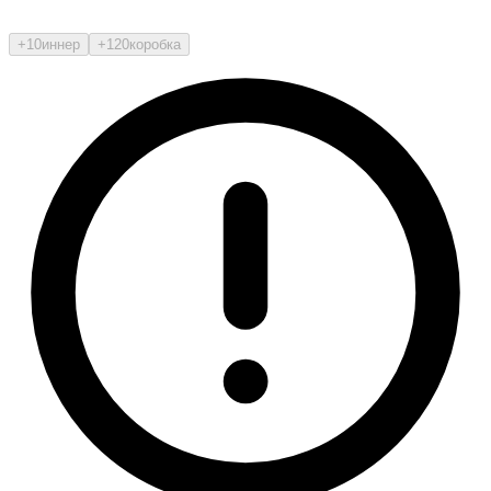
+10
иннер
+120
коробка