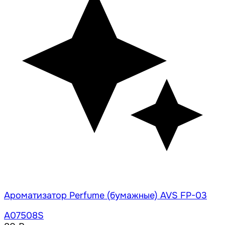
Ароматизатор Perfume (бумажные) AVS FP-03
A07508S