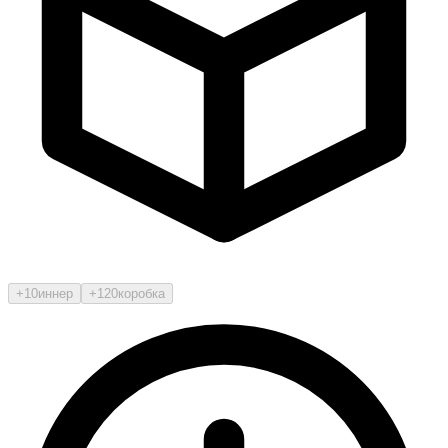
+10
иннер
+120
коробка