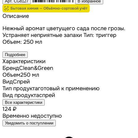
Арт. CG8127
В избранное
Бытовая химия — Объёмно-сортовой учёт
Описание
Нежный аромат цветущего сада после грозы.
Устраняет неприятные запахи Тип: триггер
Объем: 250 мл
Подробнее
Характеристики
Бренд
Clean&Green
Объем
250 мл
Вид
Спрей
Тип продукта
готовый к применению
Вид продукта
спрей
Все характеристики
124 ₽
Временно недоступно
Уведомить о поступлении