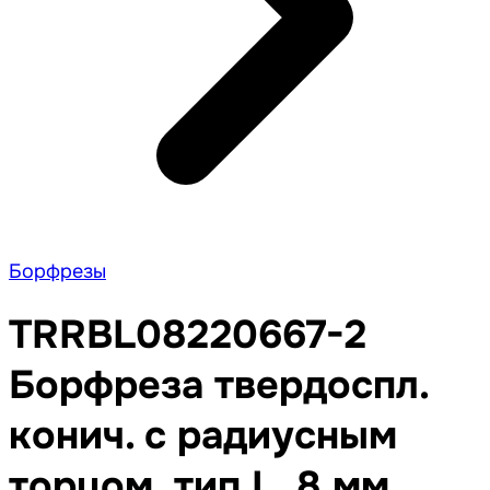
Борфрезы
TRRBL08220667-2
Борфреза твердоспл.
конич. с радиусным
торцом, тип L, 8 мм,