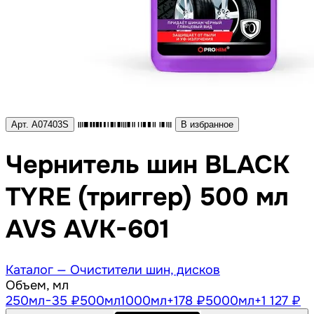
Арт. A07403S
В избранное
Чернитель шин BLACK
TYRE (триггер) 500 мл
AVS AVK-601
Каталог —
Очистители шин, дисков
Объем, мл
250
мл
−35 ₽
500
мл
1000
мл
+178 ₽
5000
мл
+1 127 ₽