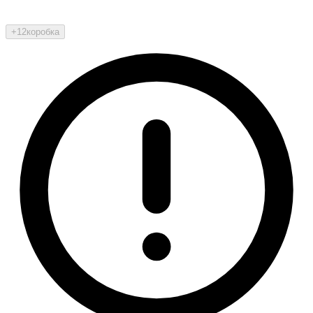
+12
коробка