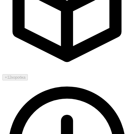
+12
коробка