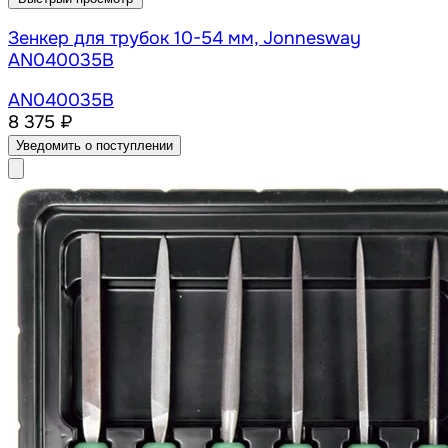
Зенкер для трубок 10-54 мм, Jonnesway
AN040035B
AN040035B
8 375 ₽
Уведомить о поступлении