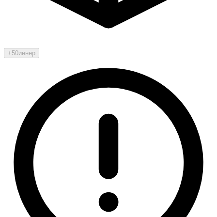
+50
иннер