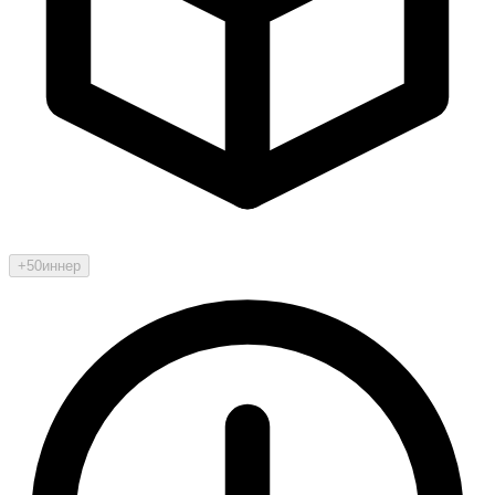
+50
иннер