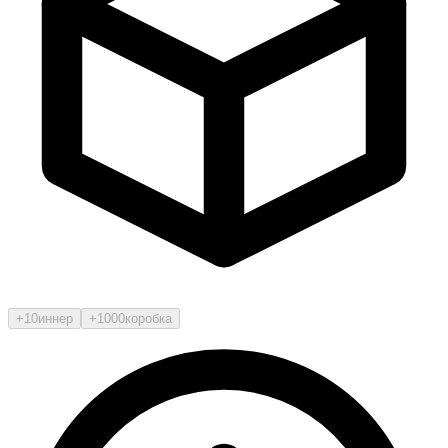
+10
иннер
+1000
коробка