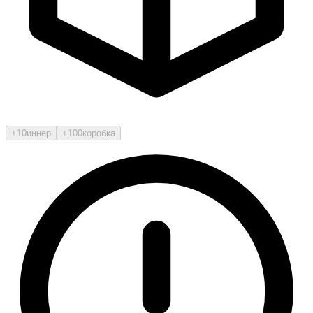
+10
иннер
+100
коробка