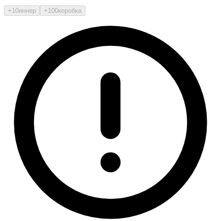
+10
иннер
+100
коробка