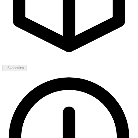
+6
коробка