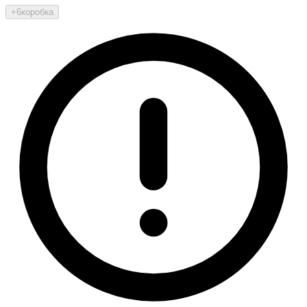
+6
коробка