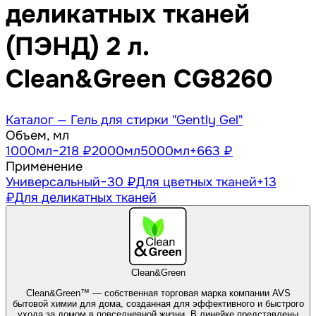
деликатных тканей
(ПЭНД) 2 л.
Clean&Green CG8260
Каталог —
Гель для стирки "Gently Gel"
Объем, мл
1000
мл
−218 ₽
2000
мл
5000
мл
+663 ₽
Применение
Универсальный
−30 ₽
Для цветных тканей
+13
₽
Для деликатных тканей
Clean&Green
Clean&Green™ — собственная торговая марка компании AVS
бытовой химии для дома, созданная для эффективного и быстрого
ухода за домом в повседневной жизни. В линейке представлены