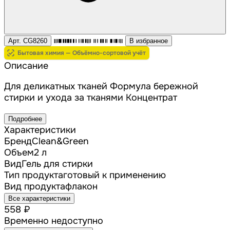
Арт. CG8260
В избранное
Бытовая химия — Объёмно-сортовой учёт
Описание
Для деликатных тканей Формула бережной
стирки и ухода за тканями Концентрат
Подробнее
Характеристики
Бренд
Clean&Green
Объем
2 л
Вид
Гель для стирки
Тип продукта
готовый к применению
Вид продукта
флакон
Все характеристики
558 ₽
Временно недоступно