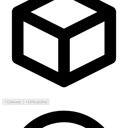
+12
иннер
+144
коробка