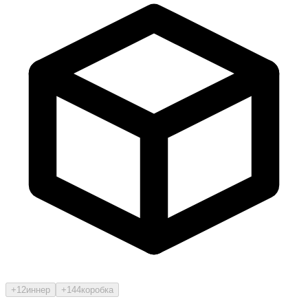
+12
иннер
+144
коробка