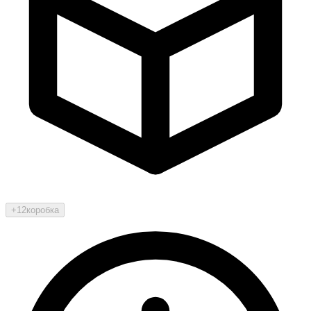
+12
коробка