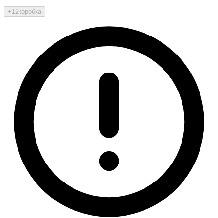
+12
коробка