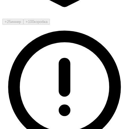
+25
иннер
+100
коробка