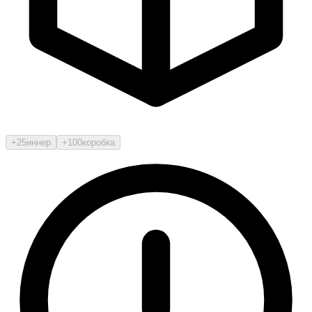
+25
иннер
+100
коробка