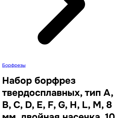
Борфрезы
Набор борфрез
твердосплавных, тип A,
B, C, D, E, F, G, H, L, M, 8
мм, двойная насечка, 10