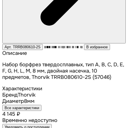
Арт. TRRB080610-2S
В избранное
Описание
Набор борфрез твердосплавных, тип A, B, C, D, E,
F, G, H, L, M, 8 мм, двойная насечка, 10
предметов, Thorvik TRRB080610-2S (57046)
Характеристики
Бренд
Thorvik
Диаметр
8
мм
Все характеристики
4 145 ₽
Временно недоступно
Уведомить о поступлении