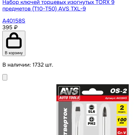
Набор ключей торцевых изогнутых TORX 9
предметов (T10-T50) АVS TXL-9
A40158S
395 ₽
В корзину
В наличии: 1732 шт.