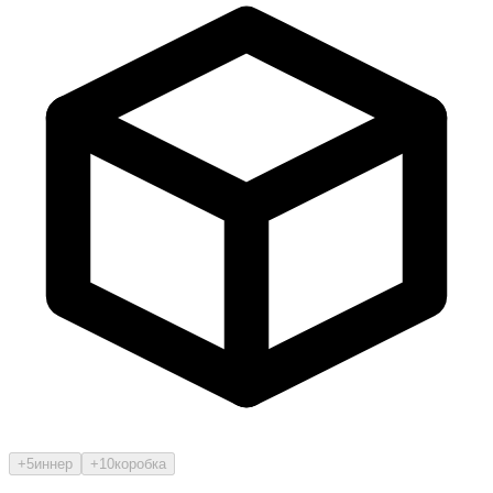
+5
иннер
+10
коробка