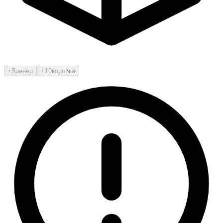
+5
иннер
+10
коробка