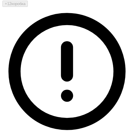
+12
коробка