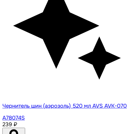
Чернитель шин (аэрозоль) 520 мл AVS AVK-070
A78074S
239 ₽