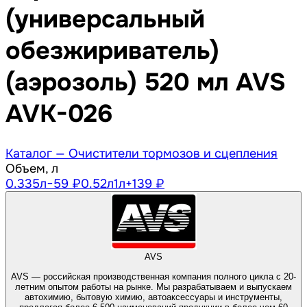
(универсальный
обезжириватель)
(аэрозоль) 520 мл AVS
AVK-026
Каталог —
Очистители тормозов и сцепления
Объем, л
0.335
л
−59 ₽
0.52
л
1
л
+139 ₽
AVS
AVS — российская производственная компания полного цикла с 20-
летним опытом работы на рынке. Мы разрабатываем и выпускаем
автохимию, бытовую химию, автоаксессуары и инструменты,