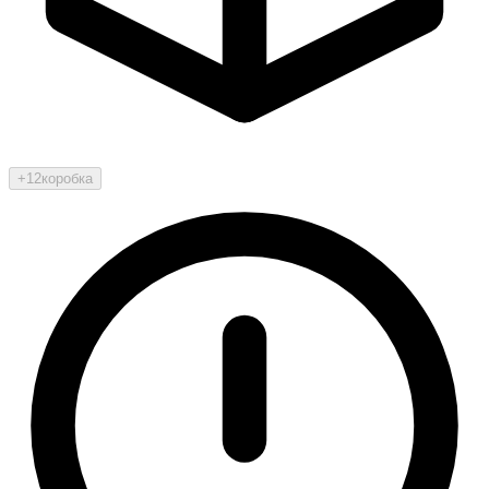
+12
коробка