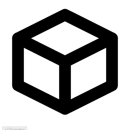
+12
коробка