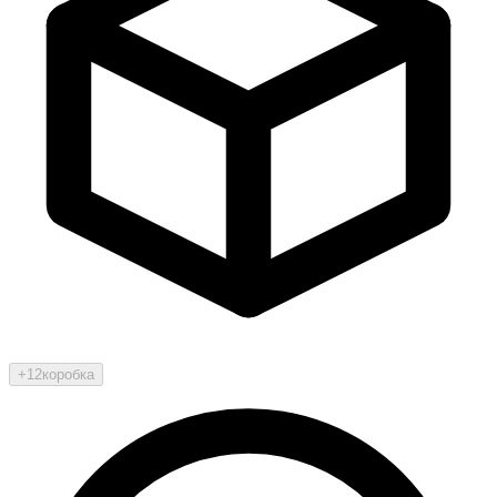
+12
коробка