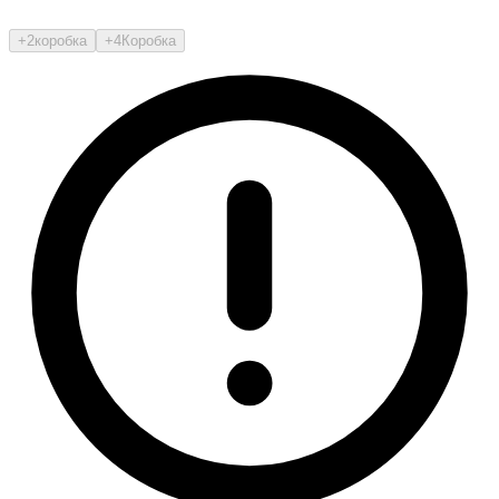
+2
коробка
+4
Коробка