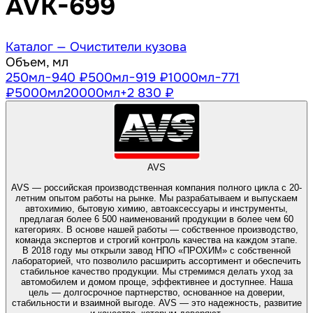
AVK-699
Каталог —
Очистители кузова
Объем, мл
250
мл
−940 ₽
500
мл
−919 ₽
1000
мл
−771
₽
5000
мл
20000
мл
+2 830 ₽
AVS
AVS — российская производственная компания полного цикла с 20-
летним опытом работы на рынке. Мы разрабатываем и выпускаем
автохимию, бытовую химию, автоаксессуары и инструменты,
предлагая более 6 500 наименований продукции в более чем 60
категориях. В основе нашей работы — собственное производство,
команда экспертов и строгий контроль качества на каждом этапе.
В 2018 году мы открыли завод НПО «ПРОХИМ» с собственной
лабораторией, что позволило расширить ассортимент и обеспечить
стабильное качество продукции. Мы стремимся делать уход за
автомобилем и домом проще, эффективнее и доступнее. Наша
цель — долгосрочное партнерство, основанное на доверии,
стабильности и взаимной выгоде. AVS — это надежность, развитие