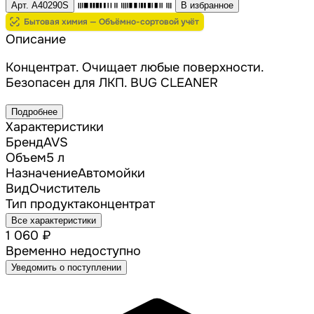
Арт. A40290S
В избранное
Бытовая химия — Объёмно-сортовой учёт
Описание
Концентрат. Очищает любые поверхности.
Безопасен для ЛКП. BUG CLEANER
Подробнее
Характеристики
Бренд
AVS
Объем
5 л
Назначение
Автомойки
Вид
Очиститель
Тип продукта
концентрат
Все характеристики
1 060 ₽
Временно недоступно
Уведомить о поступлении